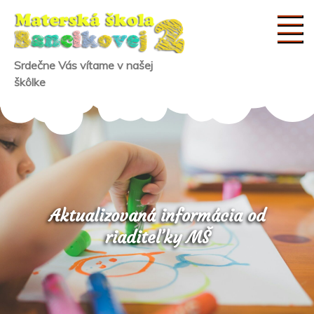
Skip
to
content
Srdečne Vás vítame v našej
škôlke
Aktualizovaná informácia od
riaditeľky MŠ