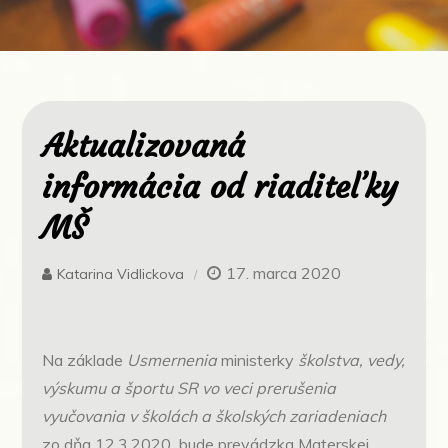
Aktualizovaná
informácia od riaditeľky
MŠ
17. marca 2020
Katarina Vidlickova
Na základe
Usmernenia
ministerky
školstva, vedy,
výskumu a športu SR vo veci prerušenia
vyučovania v školách a školských zariadeniach
zo dňa 12.3.2020 bude prevádzka Materskej