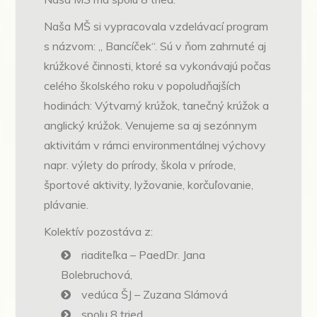
Naša MŠ si vypracovala vzdelávací program
s názvom: ,, Bancíček“. Sú v ňom zahrnuté aj
krúžkové činnosti, ktoré sa vykonávajú počas
celého školského roku v popoludňajších
hodinách: Výtvarný krúžok, tanečný krúžok a
anglický krúžok. Venujeme sa aj sezónnym
aktivitám v rámci environmentálnej výchovy
napr. výlety do prírody, škola v prírode,
športové aktivity, lyžovanie, korčuľovanie,
plávanie.
Kolektív pozostáva z:
riaditeľka – PaedDr. Jana
Bolebruchová,
vedúca ŠJ – Zuzana Slámová
spolu 8 tried