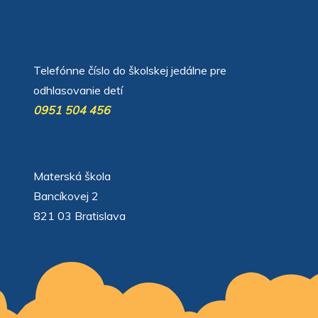
автоновости
Android Auto
Apple CarPlay
Обзор Toyota RAV4 2026
Subaru Forester Wilderness 2026 года
Volkswagen Tiguan SEL R-Line Turbo 2026
Telefónne číslo do školskej jedálne pre
odhlasovanie detí
0951 504 456
Materská škola
Bancíkovej 2
821 03 Bratislava