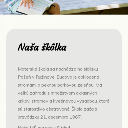
Naša škôlka
Materská škola sa nachádza na sídlisku
Pošeň v Ružinove. Budova je obklopená
stromami a peknou parkovou zeleňou. Má
veľkú záhradu s množstvom okrasných
kríkov, stromov a kvetinovou výsadbou, ktoré
sú starostlivo ošetrované. Škola začala
prevádzku 21. decembra 1967.
Naša MŠ má spolu 8 tried.