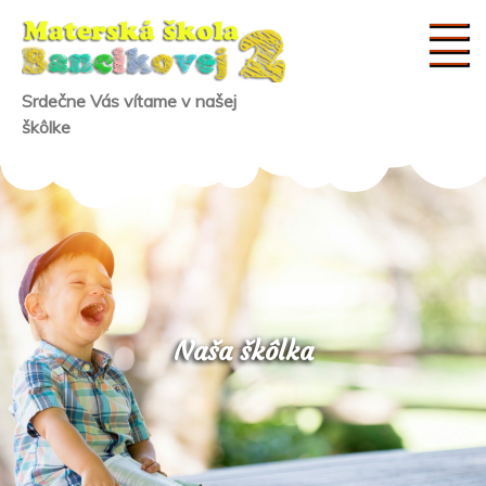
Skip
to
content
Srdečne Vás vítame v našej
škôlke
Naša škôlka