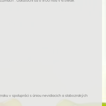
čižmách”. Uskutoční sa o 9.00 hod v 6.triede.
zraku v spolupráci s úniou nevidiacich a slabozrakých