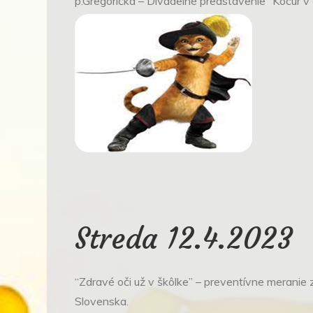
p.Gregorička – Divadelné predstavenie “Kocúr v 
Streda 12.4.2023
“Zdravé oči už v škôlke” – preventívne meranie 
Slovenska.