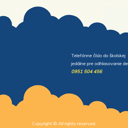
Telefónne číslo do školskej
jedálne pre odhlasovanie de
вости
d Auto
CarPlay
Toyota RAV4 2026
Forester Wilderness
agen Tiguan SEL R-
0951 504 456
ода
urbo 2026
Copyright © All rights reserved.