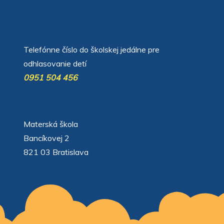
автоновости
Android Auto
Apple CarPlay
Обзор Toyota RAV4 2026
Subaru Forester Wilderness 2026 года
Volkswagen Tiguan SEL R-Line Turbo 2026
Telefónne číslo do školskej jedálne pre
odhlasovanie detí
0951 504 456
Materská škola
Bancíkovej 2
821 03 Bratislava