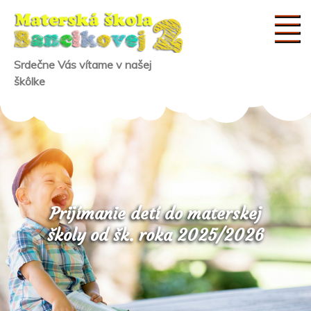
Skip
to
content
Srdečne Vás vítame v našej
škôlke
Prijímanie detí do materskej
školy od šk. roka 2025/2026