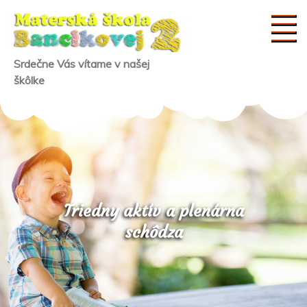
Skip
to
content
Srdečne Vás vítame v našej
škôlke
Triedny aktív a plenárna
schôdza