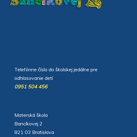
автоновости
Android Auto
Apple CarPlay
Обзор Toyota RAV4 2026
Subaru Forester Wilderness 2026 года
Volkswagen Tiguan SEL R-Line Turbo 2026
Telefónne číslo do školskej jedálne pre
odhlasovanie detí
0951 504 456
Materská škola
Bancíkovej 2
821 03 Bratislava