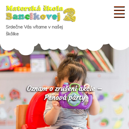
Skip
to
content
Srdečne Vás vítame v našej
škôlke
Oznam o zrušení akcie –
Penová párty