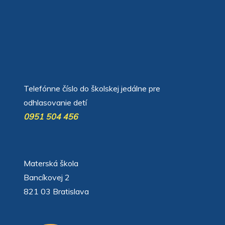
автоновости
Android Auto
Apple CarPlay
Обзор Toyota RAV4 2026
Subaru Forester Wilderness 2026 года
Volkswagen Tiguan SEL R-Line Turbo 2026
Telefónne číslo do školskej jedálne pre
odhlasovanie detí
0951 504 456
Materská škola
Bancíkovej 2
821 03 Bratislava