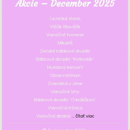
Akcie – December 2025
Lezecká stena
Vláčik Blaváčik
Vianočné tvorenie
Mikuláš
Detské bábkové divadlo
Bábkové divadlo “Kotkodák”
Hudobný koncert
Observatórium
Zvieratká v zime
Vianočné trhy
Bábkové divadlo “O králičkovi”
Vianočná tržnica
Vianočná dedina
... čítať viac