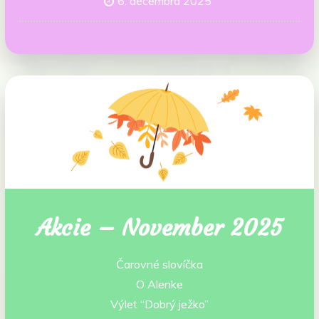
6. decembra 2025
Akcie – November 2025
Čarovné slovíčka
O Alenke
Výlet “Dobrý ježko”