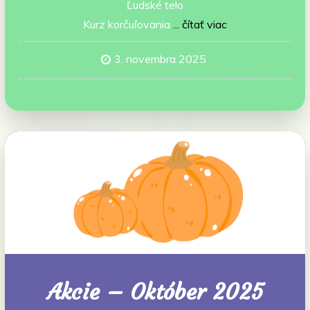
Ľudské telo
Kurz korčuľovania
... čítať viac
3. novembra 2025
Akcie – Október 2025