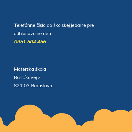
автоновости
Android Auto
Apple CarPlay
Обзор Toyota RAV4 2026
Subaru Forester Wilderness 2026 года
Volkswagen Tiguan SEL R-Line Turbo 2026
Telefónne číslo do školskej jedálne pre
odhlasovanie detí
0951 504 456
Materská škola
Bancíkovej 2
821 03 Bratislava