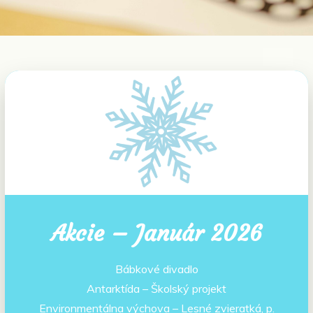
Akcie – Január 2026
Bábkové divadlo
Antarktída – Školský projekt
Environmentálna výchova – Lesné zvieratká, p.