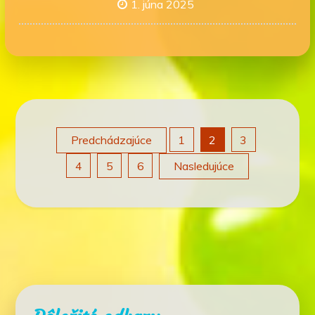
1. júna 2025
Stránkovanie
Predchádzajúce
1
2
3
4
5
6
Nasledujúce
príspevkov