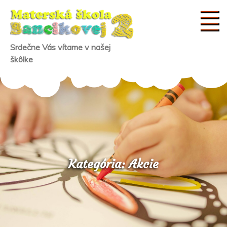
Skip
to
content
Srdečne Vás vítame v našej
škôlke
Kategória:
Akcie