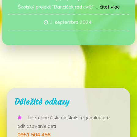
Školský projekt “Bancíček rád cvičí”
... čítať viac
1. septembra 2024
Dôležité odkazy
Telefónne číslo do školskej jedálne pre
odhlasovanie detí
0951 504 456