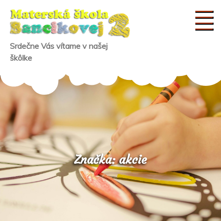
Skip
to
content
Srdečne Vás vítame v našej
škôlke
Značka:
akcie