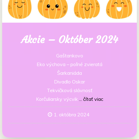
Akcie – Október 2024
Gaštankovo
Eko výchova – poľné zvieratá
Šarkaniáda
Divadlo Oskar
Tekvičková slávnosť
Korčuliarsky výcvik
... čítať viac
1. októbra 2024