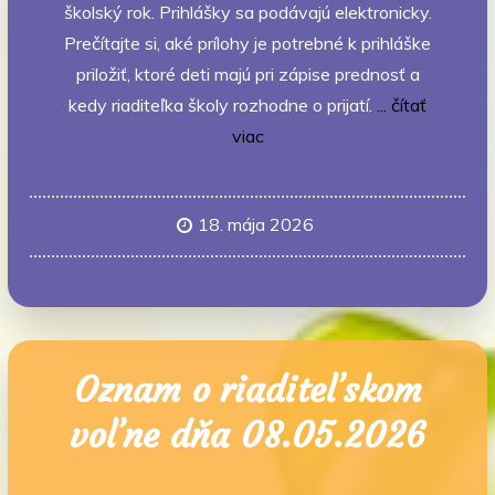
školský rok. Prihlášky sa podávajú elektronicky.
Prečítajte si, aké prílohy je potrebné k prihláške
priložiť, ktoré deti majú pri zápise prednosť a
kedy riaditeľka školy rozhodne o prijatí.
... čítať
viac
18. mája 2026
Oznam o riaditeľskom
voľne dňa 08.05.2026