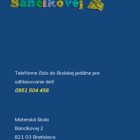
автоновости
Android Auto
Apple CarPlay
Обзор Toyota RAV4 2026
Subaru Forester Wilderness 2026 года
Volkswagen Tiguan SEL R-Line Turbo 2026
Telefónne číslo do školskej jedálne pre
odhlasovanie detí
0951 504 456
Materská škola
Bancíkovej 2
821 03 Bratislava