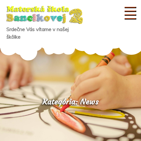
Skip
to
content
Srdečne Vás vítame v našej
škôlke
Kategória:
News