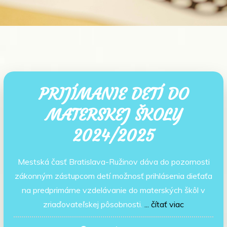
PRIJÍMANIE DETÍ DO
MATERSKEJ ŠKOLY
2024/2025
Mestská časť Bratislava-Ružinov dáva do pozornosti
zákonným zástupcom detí možnosť prihlásenia dieťaťa
na predprimárne vzdelávanie do materských škôl v
zriaďovateľskej pôsobnosti.
... čítať viac