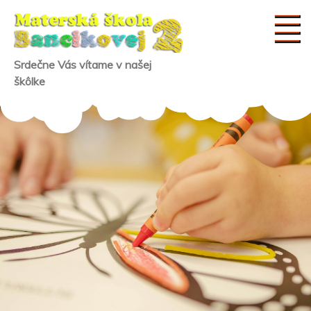
Skip
to
content
Srdečne Vás vítame v našej
škôlke