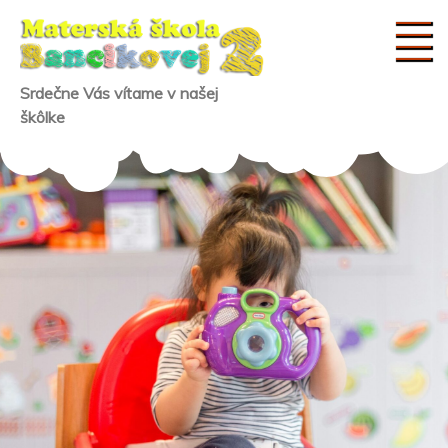
Skip
to
content
Srdečne Vás vítame v našej
škôlke