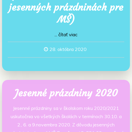
jesenných prázdninách pre
MŠ)
... čítať viac
28. októbra 2020
Jesenné prázdniny 2020
Jesenné prázdniny sa v školskom roku 2020/2021
uskutočnia vo všetkých školách v termínoch 30.10. a
2., 6. a 9.novembra 2020. Z dôvodu jesenných