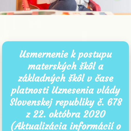
Usmernenie k postupu
materských škôl a
základných škôl v čase
platnosti Uznesenia vlády
Slovenskej republiky č. 678
z 22. októbra 2020
(Aktualizácia informácií o