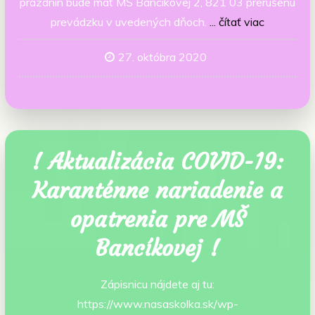
prázdnin bude mať MŠ Bancíkovej 2, 821 03 prerušenú
prevádzku v uvedených dňoch.
... čítať viac
27. októbra 2020
! Aktualizácia COVID-19:
Karanténne nariadenie a
opatrenia pre MŠ
Bancíkovej !
Zápisnicu nájdete aj tu:
https://www.nasaskolka.sk/wp-