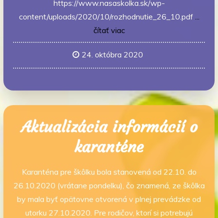
https://www.nasaskolka.sk/wp-
content/uploads/2020/10/rozhodnutie_26_10.pdf
...
čítať viac
24. októbra 2020
Aktualizácia informácií o
karanténe
Karanténa pre škôlku bola stanovená od 22.10. do
26.10.2020 (vrátane pondelku), čo znamená, ze škôlka
by mala byť opätovne otvorená v plnej prevádzke od
utorku 27.10.2020. Pre rodičov, ktorí si potrebujú