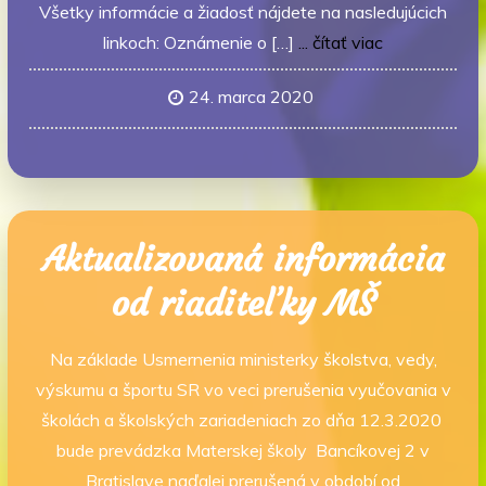
Všetky informácie a žiadosť nájdete na nasledujúcich
linkoch: Oznámenie o […]
... čítať viac
24. marca 2020
Aktualizovaná informácia
od riaditeľky MŠ
Na základe Usmernenia ministerky školstva, vedy,
výskumu a športu SR vo veci prerušenia vyučovania v
školách a školských zariadeniach zo dňa 12.3.2020
bude prevádzka Materskej školy Bancíkovej 2 v
Bratislave naďalej prerušená v období od