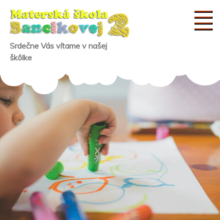
Skip
to
content
Srdečne Vás vítame v našej
škôlke