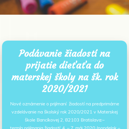
Podávanie žiadostí na
prijatie dieťaťa do
materskej školy na šk. rok
2020/2021
Nové oznámenie o prijímaní žiadostí na predprimárne
vzdelávanie na školský rok 2020/2021 v Materskej
škole Bancíkovej 2, 82103 Bratislava:–
termín prijímania žiadostí: 4. – 7. máj 2020 (pondelok –