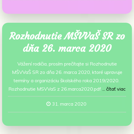
Rozhodnutie MŠVVaŠ SR zo
dňa 26. marca 2020
Vážení rodičia, prosím prečítajte si Rozhodnutie
MŠVVaŠ SR zo dňa 26. marca 2020, ktoré upravuje
termíny a organizáciu školského roka 2019/2020.
Rozhodnutie MSVVaS z 26.marca2020.pdf
... čítať viac
31. marca 2020